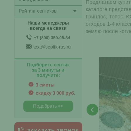
Предлагаем купит
каталоге предста
Рейтинг септиков
Гринлос, Топас, 
Наши менеджеры
отходов 1-4 клас
всегда на связи
землю после котл
+7 (800) 350-05-34
text@septik-rus.ru
Подберите септик
за 3 минуты и
получите:
3 сметы
скидку 3 000 руб.
Подобрать >>
ЗАКАЗАТЬ ЗВОНОК