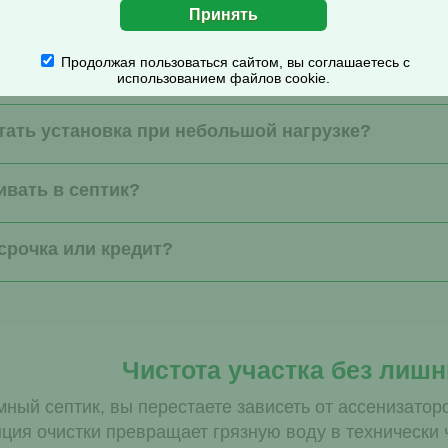
становка при высоком уровне грунтовых вод?
Продолжая пользоваться сайтом, вы соглашаетесь с
ервация на зиму?
использованием файлов cookie.
тать установка при небольшой нагрузке?
ивать в септик?
ссрочка или кредит?
Чистота участка без лишн
ный септик, вы перестаете зависеть от ассенизатор
ция очистки превращает грязную воду в технически 