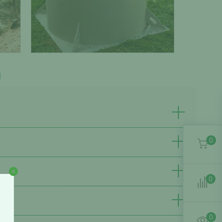
ы
0
0
0