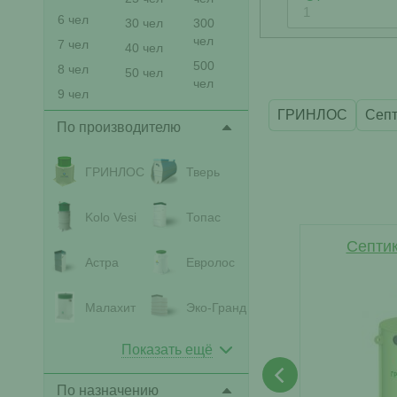
6 чел
30 чел
300
чел
7 чел
40 чел
500
8 чел
50 чел
чел
9 чел
ГРИНЛОС
Септ
По производителю
ГРИНЛОС
Тверь
Kolo Vesi
Топас
Септик
Астра
Евролос
Малахит
Эко-Гранд
Показать ещё
По назначению