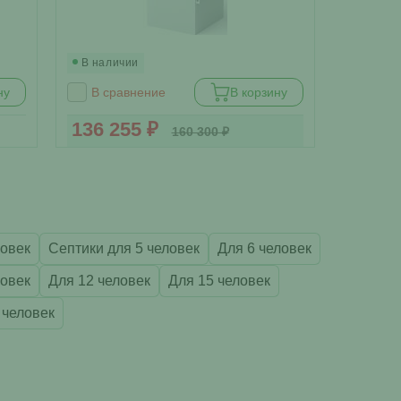
В наличии
В наличи
ну
В сравнение
В корзину
В срав
136 255 ₽
144 00
160 300 ₽
ловек
Септики для 5 человек
Для 6 человек
ловек
Для 12 человек
Для 15 человек
 человек