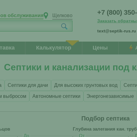
+7 (800) 350
нов обслуживания
Щелково
Заказать обратны
text@septik-rus.ru
тавка
Калькулятор
Цены
Септики и канализации под 
а
Септики для дачи
Для высоких грунтовых вод
Септи
м выбросом
Автономные септики
Энергонезависимые
Подбор септика
ьцов
Глубина залегания кан. тру
До
От