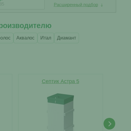
Расширенный подбор
производителю
ролос
Аквалос
Итал
Диамант
Септик Астра 5
Септ