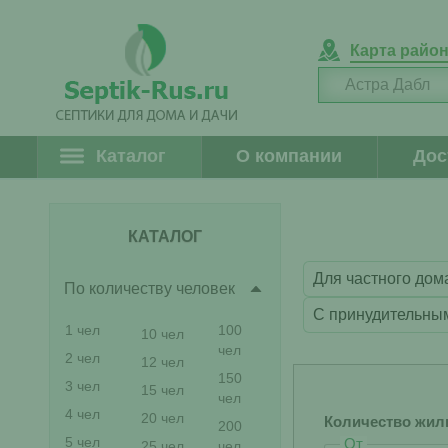
Карта райо
Каталог
О компании
Дос
КАТАЛОГ
Для частного дом
По количеству человек
С принудительны
1 чел
100
10 чел
чел
2 чел
12 чел
150
3 чел
15 чел
чел
4 чел
20 чел
Количество жил
200
5 чел
От
25 чел
чел