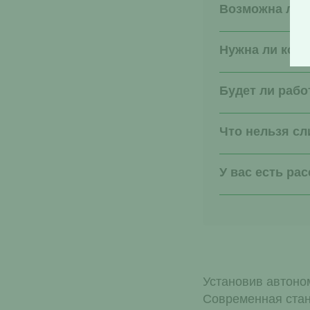
Возможна ли у
Нужна ли конс
Будет ли рабо
Что нельзя сл
У вас есть ра
Установив автоном
Современная стан