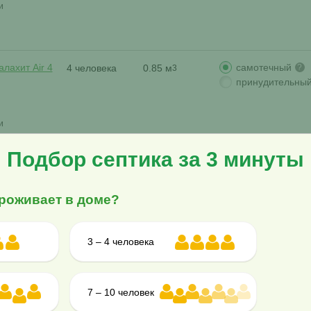
и
самотечный
лахит Air 4
4 человека
0.85 м
?
3
принудительны
и
Подбор септика за 3 минуты
самотечный
алахит 4
4 человека
0.9 м
?
3
принудительны
роживает в доме?
и
3 – 4 человека
самотечный
алахит 4 ПР
4 человека
0.9 м
?
3
принудительны
7 – 10 человек